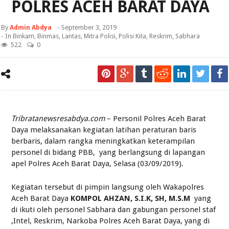
POLRES ACEH BARAT DAYA
By
Admin Abdya
-
September 3, 2019
- In
Binkam
,
Binmas
,
Lantas
,
Mitra Polisi
,
Polisi Kita
,
Reskrim
,
Sabhara
522
0
Tribratanewsresabdya.com
– Personil Polres Aceh Barat
Daya melaksanakan kegiatan latihan peraturan baris
berbaris, dalam rangka meningkatkan keterampilan
personel di bidang PBB, yang berlangsung di lapangan
apel Polres Aceh Barat Daya, Selasa (03/09/2019).
Kegiatan tersebut di pimpin langsung oleh Wakapolres
Aceh Barat Daya
KOMPOL AHZAN, S.I.K, SH, M.S.M
yang
di ikuti oleh personel Sabhara dan gabungan personel staf
,Intel, Reskrim, Narkoba Polres Aceh Barat Daya, yang di